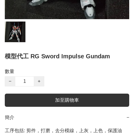
模型代工 RG Sword Impulse Gundam
數量
−
+
加至購物車
簡介
−
工序包括: 剪件，打磨，去分模線，上灰，上色，保護油
