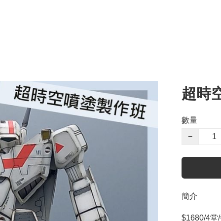
超時
數量
−
簡介
$1680/4