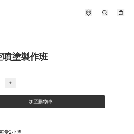
空噴塗製作班
+
加至購物車
−
堂/每堂2小時
