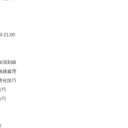


21:00

加深刻線

無縫處理

舊化技巧

巧

巧


