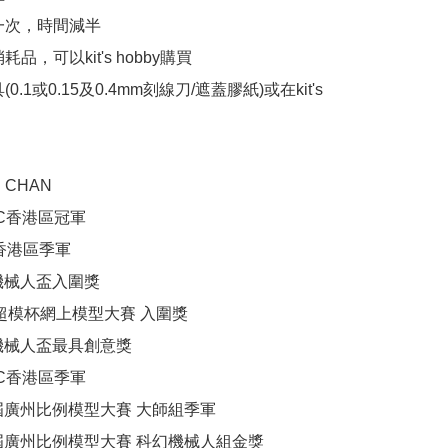
一次，時間減半

品，可以kit's hobby購買

0.1或0.15及0.4mm刻線刀/遮蓋膠紙)或在kit's 
 CHAN

WC香港區冠軍

C香港區季軍

機械人盃入圍獎

D超模杯網上模型大賽 入圍獎

機械人盃最具創意獎

WC香港區季軍

二屆廣州比例模型大賽 大師組季軍

三屆廣州比例模型大賽 科幻機械人組金獎
