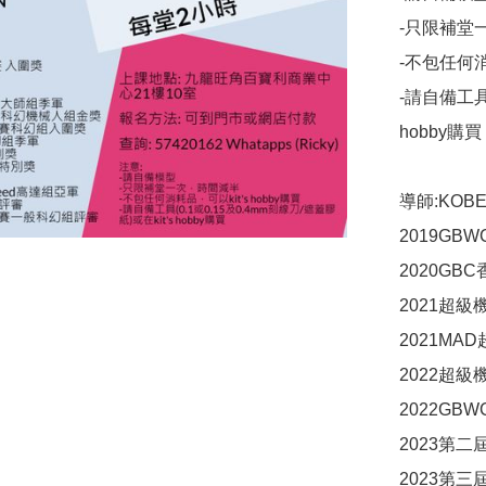
-只限補堂
-不包任何消耗
-請自備工具(
hobby購買

導師:KOBE
2019GB
2020GB
2021超級
2021MA
2022超級
2022GB
2023第
2023第