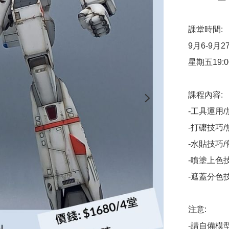
課堂時間:

9月6-9月27
星期五19:00-
課程內容:

-工具運用/
-打礳技巧/
-水貼技巧/
-噴塗上色技
-遮蓋分色技
注意:

-請自備模型