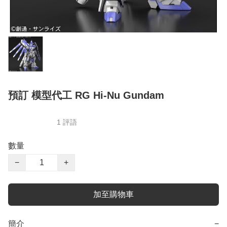
預訂 模型代工 RG Hi-Nu Gundam
1 評語
數量
−
+
加至購物車
簡介
−