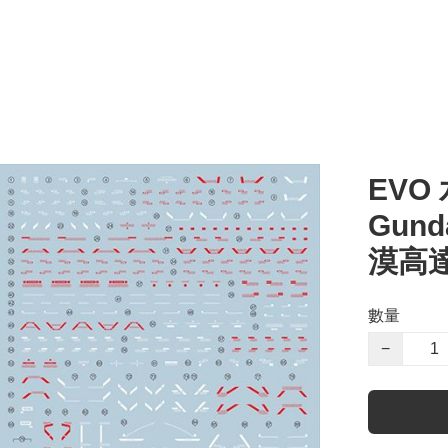
EVO 
Gunda
漠高達
數量
−