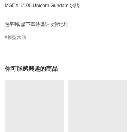
MGEX 1/100 Unicorn Gundam 水貼

包平郵, 請下單時備註收貨地址
模型水貼
你可能感興趣的商品