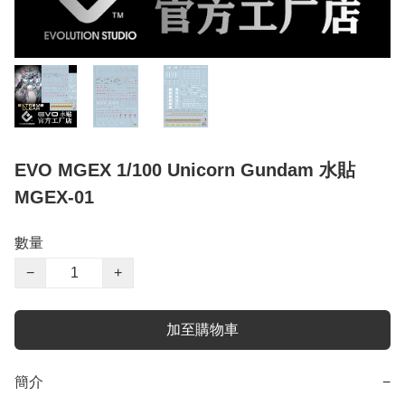
EVO MGEX 1/100 Unicorn Gundam 水貼
MGEX-01
數量
−
+
加至購物車
簡介
−