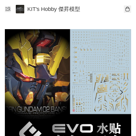
KIT's Hobby 傑昇模型