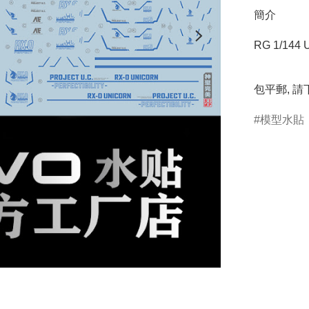
簡介
RG 1/144 U
包平郵, 
模型水貼