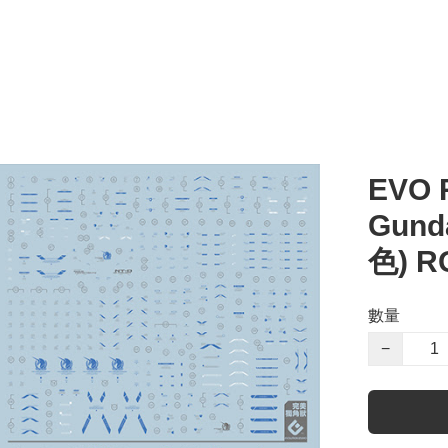
EVO 
Gunda
色) R
數量
−