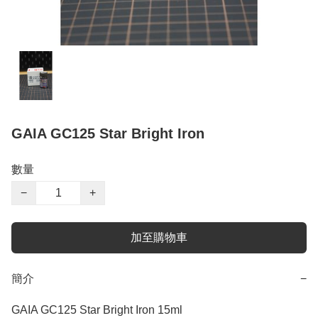
GAIA GC125 Star Bright Iron
數量
−
+
加至購物車
簡介
−
GAIA GC125 Star Bright Iron 15ml