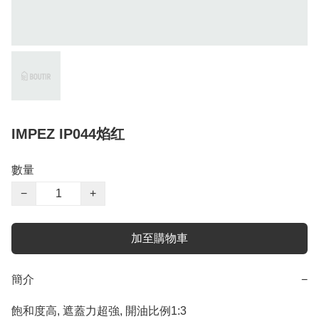
IMPEZ IP044焰红
數量
−
+
加至購物車
簡介
−
飽和度高, 遮蓋力超強, 開油比例1:3