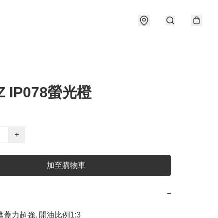
Z IP078螢光橙
+
加至購物車
−
遮蓋力超強, 開油比例1:3