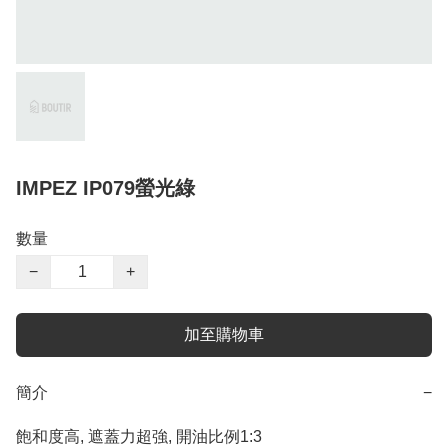
IMPEZ IP079螢光綠
數量
−
+
加至購物車
簡介
−
飽和度高, 遮蓋力超強, 開油比例1:3