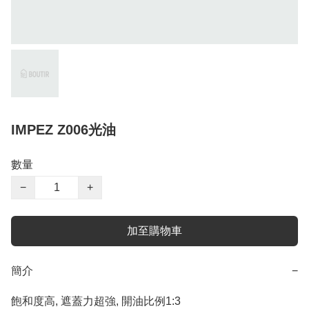
IMPEZ Z006光油
數量
−
+
加至購物車
簡介
−
飽和度高, 遮蓋力超強, 開油比例1:3