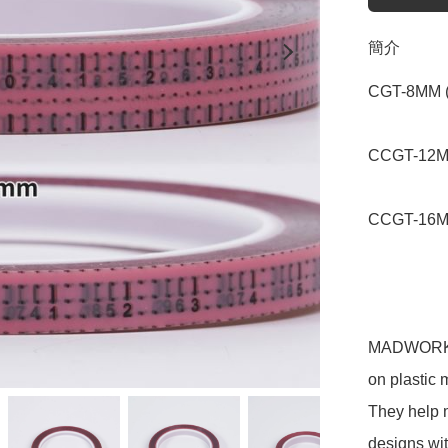
簡介
CGT-8MM (
CCGT-12M
CCGT-16M
MADWORKS 
on plastic 
They help m
designs wit