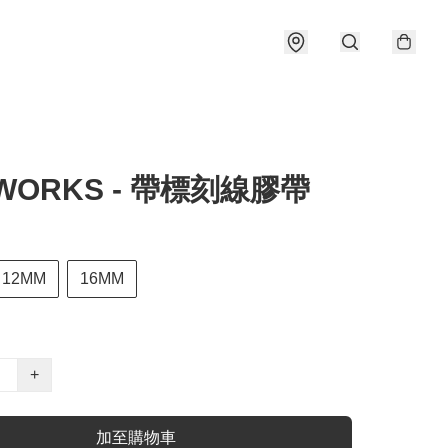
WORKS - 帶標刻線膠帶
12MM
16MM
+
加至購物車