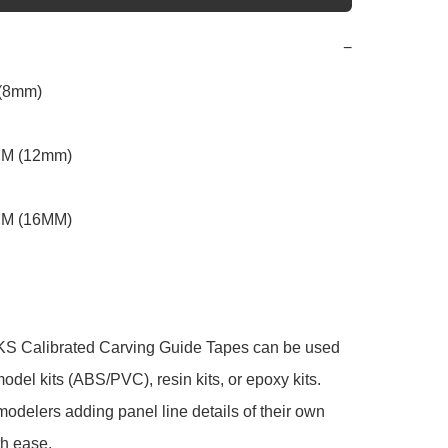
−
8mm)

M (12mm)

M (16MM)

Calibrated Carving Guide Tapes can be used 
model kits (ABS/PVC), resin kits, or epoxy kits. 
odelers adding panel line details of their own 
h ease.
