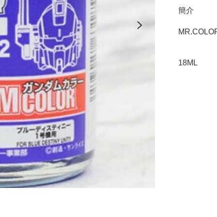
簡介
MR.COLOR
18ML