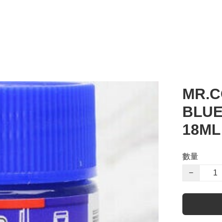
MR.C
BLUE
18ML
數量
−